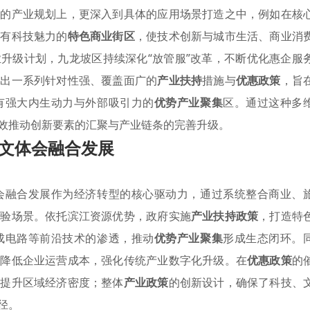
观的产业规划上，更深入到具体的应用场景打造之中，例如在核
具有科技魅力的
特色商业街区
，使技术创新与城市生活、商业消
升级计划，九龙坡区持续深化“放管服”改革，不断优化惠企服
推出一系列针对性强、覆盖面广的
产业扶持
措施与
优惠政策
，旨
有强大内生动力与外部吸引力的
优势产业聚集
区。通过这种多
效推动创新要素的汇聚与产业链条的完善升级。
文体会融合发展
会融合发展作为经济转型的核心驱动力，通过系统整合商业、
体验场景。依托滨江资源优势，政府实施
产业扶持政策
，打造特
成电路等前沿技术的渗透，推动
优势产业聚集
形成生态闭环。
著降低企业运营成本，强化传统产业数字化升级。在
优惠政策
的
还提升区域经济密度；整体
产业政策
的创新设计，确保了科技、
径。