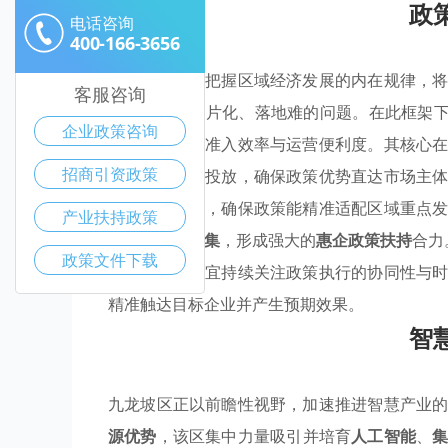
政
电话咨询
400-166-3656
九龙坡区深刻把握区域经济发展的内在规律，
客服咨询
力破解政策碎片化、落地难的问题。在此框架下
企业政策咨询
著提升了企业准入效率与运营便利度。其核心
招商引资政策
成创新与定向投放，确保政策优势直达市场主
估与反馈机制，确保政策能精准适配区域重点
产业扶持政策
向
优势产业聚集
，形成强大的
惠企政策扶持
合力
政策文件下载
政策制定部门宜持续关注政策执行的协同性与
精准触达目标企业并产生预期效果。
智
九龙坡区正以前瞻性视野，加速推进智慧产业
源优势
，该区集中力量吸引并培育
人工智能
、